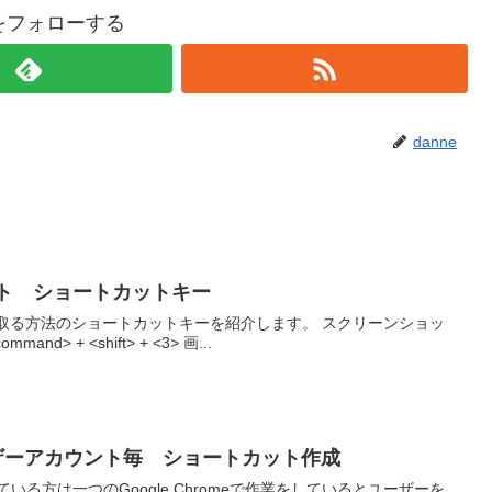
eをフォローする
danne
ット ショートカットキー
方法のショートカットキーを紹介します。 スクリーンショッ
ト方法 【画面全体を撮影】 <command> + <shift> + <3> 画...
e ユーザーアカウント毎 ショートカット作成
ている方は一つのGoogle Chromeで作業をしているとユーザーを